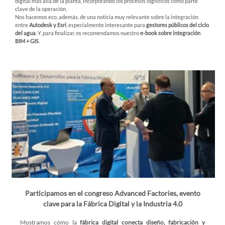
digital más allá de la planta, incorporando los procesos logísticos como parte
clave de la operación.
Nos hacemos eco, además, de una noticia muy relevante sobre la integración
entre
Autodesk y Esri
, especialmente interesante para
gestores públicos del ciclo
del agua
. Y, para finalizar, os recomendamos nuestro
e-book sobre integración
BIM + GIS
.
Participamos en el congreso Advanced Factories, evento
clave para la Fábrica Digital y la Industria 4.0
Mostramos cómo la
fábrica digital conecta diseño, fabricación y